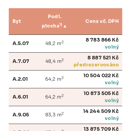
Podl.
Byt
Cena vč. DPH
1)
plocha
8 783 866 Kč
2
A.5.07
48,2 m
volný
8 887 521 Kč
2
A.7.07
48,4 m
předrezervováno
10 504 022 Kč
2
A.2.01
64,2 m
volný
10 873 505 Kč
2
A.6.01
64,2 m
volný
14 244 509 Kč
2
A.9.05
83,3 m
volný
13 875 709 Kč