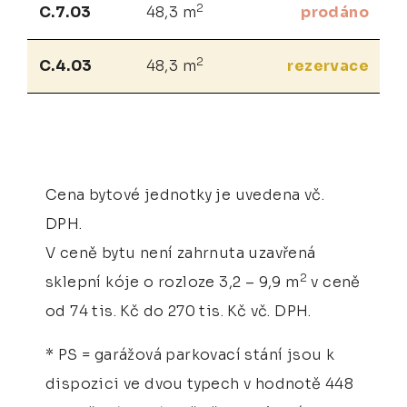
2
C.7.03
48,3 m
prodáno
2
C.4.03
48,3 m
rezervace
Cena bytové jednotky je uvedena vč.
DPH.
V ceně bytu není zahrnuta uzavřená
2
sklepní kóje o rozloze 3,2 – 9,9 m
v ceně
od 74 tis. Kč do 270 tis. Kč vč. DPH.
* PS = garážová parkovací stání jsou k
dispozici ve dvou typech v hodnotě 448