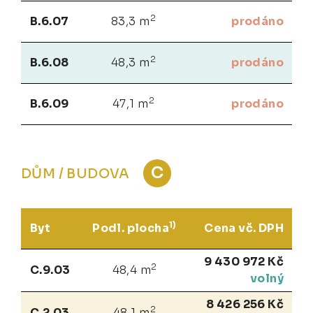
2
B.6.07
83,3 m
prodáno
2
B.6.08
48,3 m
prodáno
2
B.6.09
47,1 m
prodáno
C
DŮM / BUDOVA
1)
Byt
Podl. plocha
Cena vč. DPH
9 430 972 Kč
2
C.9.03
48,4 m
volný
8 426 256 Kč
2
C.2.03
48,1 m