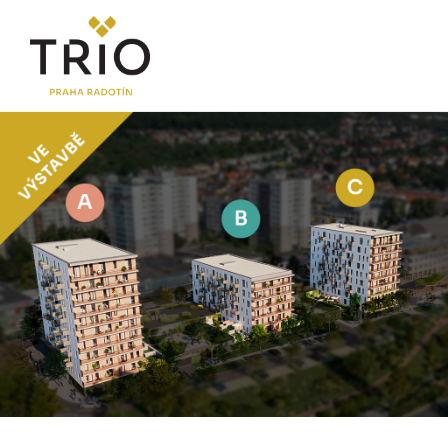
O PROJEKTU
Proč TRIO Radotín
FAQ sekce
Novinky
Postup koupě a financování
LOKALITA
CENÍK
Byty