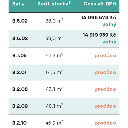
1)
Byt
Podl. plocha
Cena vč. DPH
14 098 678 Kč
2
B.5.02
88,0 m
volný
14 919 959 Kč
2
B.6.02
88,0 m
volný
2
B.1.05
43,2 m
prodáno
2
B.2.01
61,5 m
prodáno
2
B.2.08
43,1 m
prodáno
2
B.2.09
48,1 m
prodáno
2
B.2.10
46,9 m
prodáno