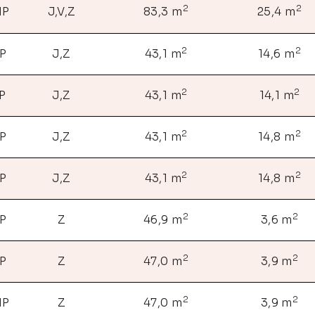
2
2
NP
J,V,Z
83,3 m
25,4 m
2
2
NP
J,Z
43,1 m
14,6 m
2
2
P
J,Z
43,1 m
14,1 m
2
2
NP
J,Z
43,1 m
14,8 m
2
2
NP
J,Z
43,1 m
14,8 m
2
2
NP
Z
46,9 m
3,6 m
2
2
NP
Z
47,0 m
3,9 m
2
2
NP
Z
47,0 m
3,9 m