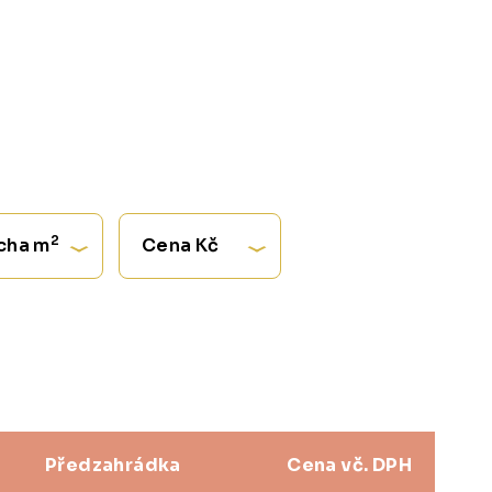
2
cha m
Cena Kč
Předzahrádka
Cena vč. DPH