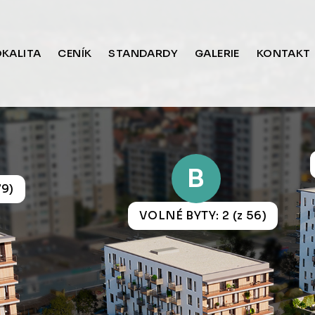
OKALITA
CENÍK
STANDARDY
GALERIE
KONTAKT
B
79)
VOLNÉ BYTY: 2 (z 56)