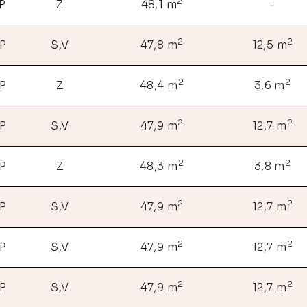
2
P
Z
48,1 m
-
2
2
NP
S,V
47,8 m
12,5 m
2
2
NP
Z
48,4 m
3,6 m
2
2
NP
S,V
47,9 m
12,7 m
2
2
NP
Z
48,3 m
3,8 m
2
2
NP
S,V
47,9 m
12,7 m
2
2
NP
S,V
47,9 m
12,7 m
2
2
NP
S,V
47,9 m
12,7 m