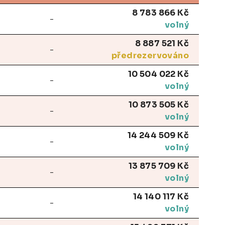
8 783 866 Kč
-
volný
8 887 521 Kč
-
předrezervováno
10 504 022 Kč
-
volný
10 873 505 Kč
-
volný
14 244 509 Kč
-
volný
13 875 709 Kč
-
volný
14 140 117 Kč
-
volný