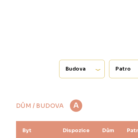
Budova
Patro
A
DŮM / BUDOVA
Byt
Dispozice
Dům
Pat