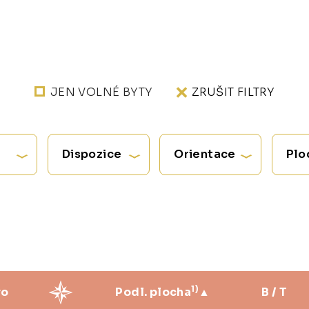
JEN VOLNÉ BYTY
ZRUŠIT FILTRY
Dispozice
Orientace
Plo
1)
ro
Podl. plocha
B / T