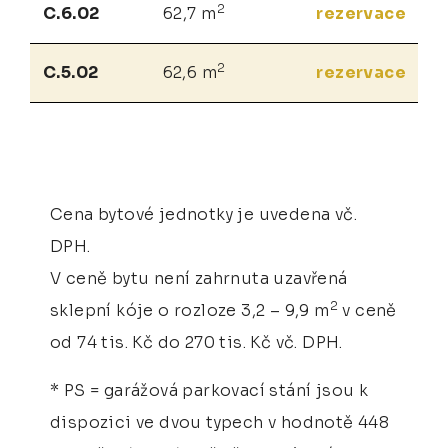
2
C.6.02
62,7 m
rezervace
2
C.5.02
62,6 m
rezervace
Cena bytové jednotky je uvedena vč.
DPH.
V ceně bytu není zahrnuta uzavřená
2
sklepní kóje o rozloze 3,2 – 9,9 m
v ceně
od 74 tis. Kč do 270 tis. Kč vč. DPH.
* PS = garážová parkovací stání jsou k
dispozici ve dvou typech v hodnotě 448