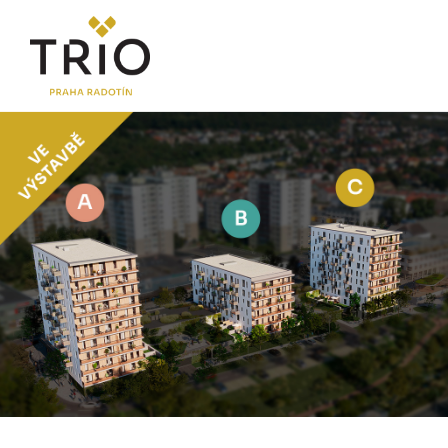
O PROJEKTU
Proč TRIO Radotín
FAQ sekce
Novinky
Postup koupě a financování
LOKALITA
CENÍK
Byty