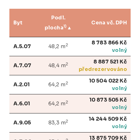
Podl.
Byt
Cena vč. DPH
1)
plocha
8 783 866 Kč
2
A.5.07
48,2 m
volný
8 887 521 Kč
2
A.7.07
48,4 m
předrezervováno
10 504 022 Kč
2
A.2.01
64,2 m
volný
10 873 505 Kč
2
A.6.01
64,2 m
volný
14 244 509 Kč
2
A.9.05
83,3 m
volný
13 875 709 Kč