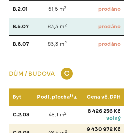
2
B.2.01
61,5 m
prodáno
2
B.5.07
83,3 m
prodáno
2
B.6.07
83,3 m
prodáno
C
DŮM / BUDOVA
1)
Byt
Podl. plocha
Cena vč. DPH
8 426 256 Kč
2
C.2.03
48,1 m
volný
9 430 972 Kč
2
C.9.03
48,4 m