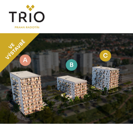
O PROJEKTU
Proč TRIO Radotín
FAQ sekce
Novinky
Postup koupě a financování
LOKALITA
CENÍK
Byty