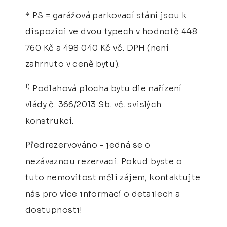
* PS = garážová parkovací stání jsou k
dispozici ve dvou typech v hodnotě 448
760 Kč a 498 040 Kč vč. DPH (není
zahrnuto v ceně bytu).
1)
Podlahová plocha bytu dle nařízení
vlády č. 366/2013 Sb. vč. svislých
konstrukcí.
Předrezervováno - jedná se o
nezávaznou rezervaci. Pokud byste o
tuto nemovitost měli zájem, kontaktujte
nás pro více informací o detailech a
dostupnosti!