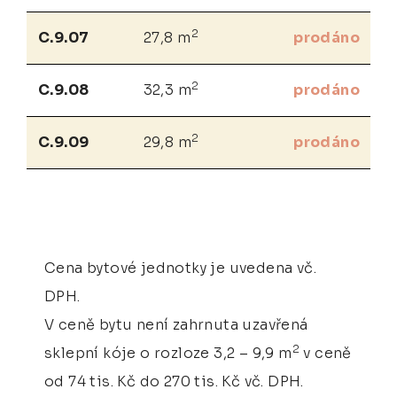
2
C.9.07
27,8 m
prodáno
2
C.9.08
32,3 m
prodáno
2
C.9.09
29,8 m
prodáno
Cena bytové jednotky je uvedena vč.
DPH.
V ceně bytu není zahrnuta uzavřená
2
sklepní kóje o rozloze 3,2 – 9,9 m
v ceně
od 74 tis. Kč do 270 tis. Kč vč. DPH.