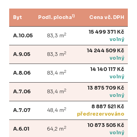
1)
Byt
Podl. plocha
Cena vč. DPH
15 499 371 Kč
2
A.10.05
83,3 m
volný
14 244 509 Kč
2
A.9.05
83,3 m
volný
14 140 117 Kč
2
A.8.06
83,4 m
volný
13 875 709 Kč
2
A.7.06
83,4 m
volný
8 887 521 Kč
2
A.7.07
48,4 m
předrezervováno
10 873 505 Kč
2
A.6.01
64,2 m
volný