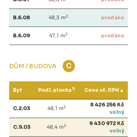
2
B.6.08
48,3 m
prodáno
2
B.6.09
47,1 m
prodáno
C
DŮM / BUDOVA
1)
Byt
Podl. plocha
Cena vč. DPH
8 426 256 Kč
2
C.2.03
48,1 m
volný
9 430 972 Kč
2
C.9.03
48,4 m
volný