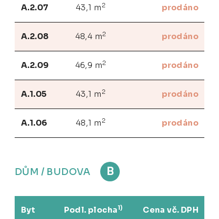
2
A.2.07
43,1 m
prodáno
2
A.2.08
48,4 m
prodáno
2
A.2.09
46,9 m
prodáno
2
A.1.05
43,1 m
prodáno
2
A.1.06
48,1 m
prodáno
B
DŮM / BUDOVA
1)
Byt
Podl. plocha
Cena vč. DPH