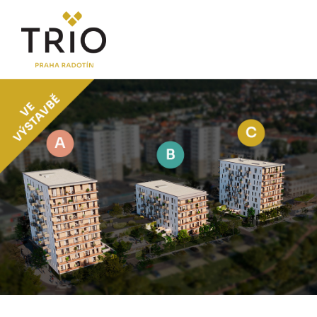
O PROJEKTU
Proč TRIO Radotín
FAQ sekce
Novinky
Postup koupě a financování
LOKALITA
CENÍK
Byty