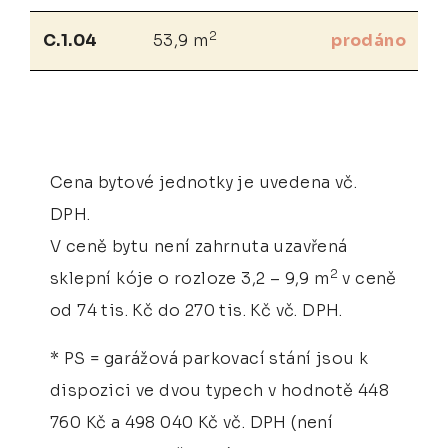
2
C.1.04
53,9 m
prodáno
Cena bytové jednotky je uvedena vč.
DPH.
V ceně bytu není zahrnuta uzavřená
2
sklepní kóje o rozloze 3,2 – 9,9 m
v ceně
od 74 tis. Kč do 270 tis. Kč vč. DPH.
* PS = garážová parkovací stání jsou k
dispozici ve dvou typech v hodnotě 448
760 Kč a 498 040 Kč vč. DPH (není