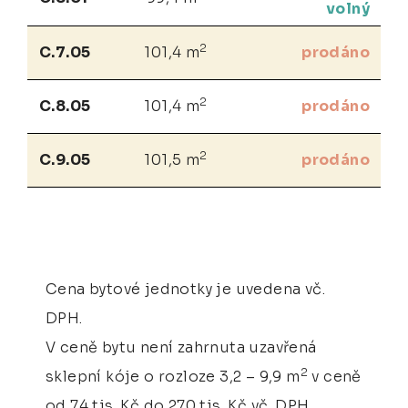
volný
2
C.7.05
101,4 m
prodáno
2
C.8.05
101,4 m
prodáno
2
C.9.05
101,5 m
prodáno
Cena bytové jednotky je uvedena vč.
DPH.
V ceně bytu není zahrnuta uzavřená
2
sklepní kóje o rozloze 3,2 – 9,9 m
v ceně
od 74 tis. Kč do 270 tis. Kč vč. DPH.