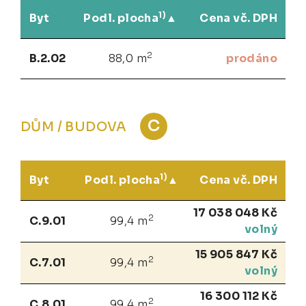
1)
Byt
Podl. plocha
Cena vč. DPH
2
B.2.02
88,0 m
prodáno
C
DŮM / BUDOVA
1)
Byt
Podl. plocha
Cena vč. DPH
17 038 048 Kč
2
C.9.01
99,4 m
volný
15 905 847 Kč
2
C.7.01
99,4 m
volný
16 300 112 Kč
2
C.8.01
99,4 m