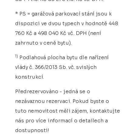
* PS = garážová parkovací stání jsou k
dispozici ve dvou typech v hodnotě 448
760 Kč a 498 040 Kč vč. DPH (není
zahrnuto v ceně bytu).
1)
Podlahová plocha bytu dle nařízení
vlády č. 366/2013 Sb. vč. svislých
konstrukcí.
Předrezervováno - jedná se o
nezávaznou rezervaci. Pokud byste o
tuto nemovitost měli zájem, kontaktujte
nás pro více informací o detailech a
dostupnosti!