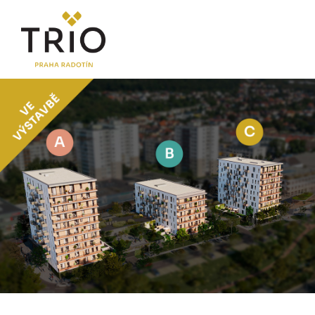
O PROJEKTU
Proč TRIO Radotín
FAQ sekce
Novinky
Postup koupě a financování
LOKALITA
CENÍK
Byty