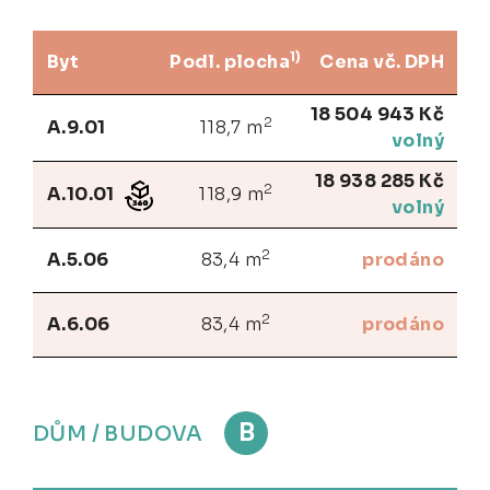
1)
Byt
Podl. plocha
Cena vč. DPH
18 504 943 Kč
2
A.9.01
118,7 m
volný
18 938 285 Kč
2
A.10.01
118,9 m
volný
2
A.5.06
83,4 m
prodáno
2
A.6.06
83,4 m
prodáno
B
DŮM / BUDOVA