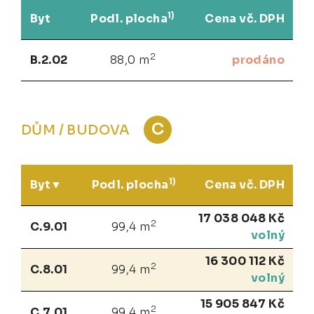
1)
Byt
Podl. plocha
Cena vč. DPH
2
B.2.02
88,0 m
prodáno
C
DŮM / BUDOVA
1)
Byt
Podl. plocha
Cena vč. DPH
17 038 048 Kč
2
C.9.01
99,4 m
volný
16 300 112 Kč
2
C.8.01
99,4 m
volný
15 905 847 Kč
2
C.7.01
99,4 m