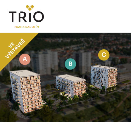
O PROJEKTU
Proč TRIO Radotín
FAQ sekce
Novinky
Postup koupě a financování
LOKALITA
CENÍK
Byty