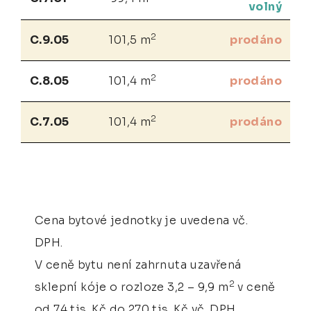
volný
2
C.9.05
101,5 m
prodáno
2
C.8.05
101,4 m
prodáno
2
C.7.05
101,4 m
prodáno
Cena bytové jednotky je uvedena vč.
DPH.
V ceně bytu není zahrnuta uzavřená
2
sklepní kóje o rozloze 3,2 – 9,9 m
v ceně
od 74 tis. Kč do 270 tis. Kč vč. DPH.