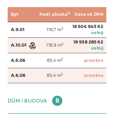
1)
Byt
Podl. plocha
Cena vč. DPH
18 504 943 Kč
2
A.9.01
118,7 m
volný
18 938 285 Kč
2
A.10.01
118,9 m
volný
2
A.5.06
83,4 m
prodáno
2
A.6.06
83,4 m
prodáno
B
DŮM / BUDOVA