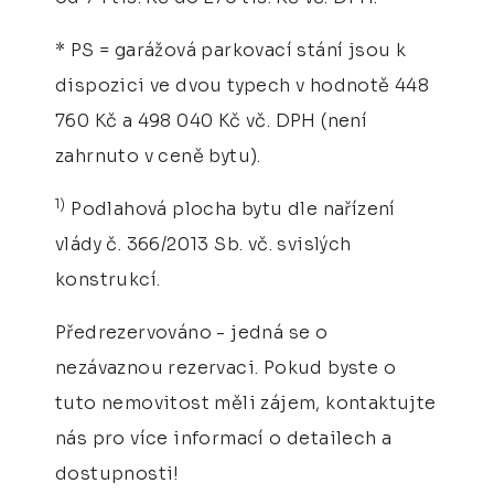
* PS = garážová parkovací stání jsou k
dispozici ve dvou typech v hodnotě 448
760 Kč a 498 040 Kč vč. DPH (není
zahrnuto v ceně bytu).
1)
Podlahová plocha bytu dle nařízení
vlády č. 366/2013 Sb. vč. svislých
konstrukcí.
Předrezervováno - jedná se o
nezávaznou rezervaci. Pokud byste o
tuto nemovitost měli zájem, kontaktujte
nás pro více informací o detailech a
dostupnosti!