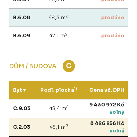
2
B.6.08
48,3 m
prodáno
2
B.6.09
47,1 m
prodáno
C
DŮM / BUDOVA
1)
Byt
Podl. plocha
Cena vč. DPH
9 430 972 Kč
2
C.9.03
48,4 m
volný
8 426 256 Kč
2
C.2.03
48,1 m
volný