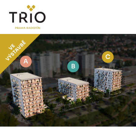
O PROJEKTU
Proč TRIO Radotín
FAQ sekce
Novinky
Postup koupě a financování
LOKALITA
CENÍK
Byty