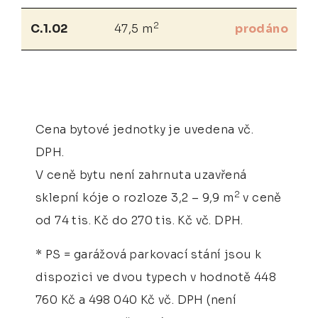
2
C.1.02
47,5 m
prodáno
Cena bytové jednotky je uvedena vč.
DPH.
V ceně bytu není zahrnuta uzavřená
2
sklepní kóje o rozloze 3,2 – 9,9 m
v ceně
od 74 tis. Kč do 270 tis. Kč vč. DPH.
* PS = garážová parkovací stání jsou k
dispozici ve dvou typech v hodnotě 448
760 Kč a 498 040 Kč vč. DPH (není