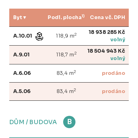
1)
Byt
Podl. plocha
Cena vč. DPH
18 938 285 Kč
2
A.10.01
118,9 m
volný
18 504 943 Kč
2
A.9.01
118,7 m
volný
2
A.6.06
83,4 m
prodáno
2
A.5.06
83,4 m
prodáno
B
DŮM / BUDOVA