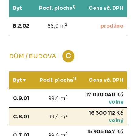
1)
Byt
Podl. plocha
Cena vč. DPH
2
B.2.02
88,0 m
prodáno
C
DŮM / BUDOVA
1)
Byt
Podl. plocha
Cena vč. DPH
17 038 048 Kč
2
C.9.01
99,4 m
volný
16 300 112 Kč
2
C.8.01
99,4 m
volný
15 905 847 Kč
2
C.7.01
99,4 m