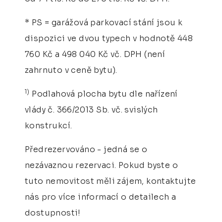
* PS = garážová parkovací stání jsou k
dispozici ve dvou typech v hodnotě 448
760 Kč a 498 040 Kč vč. DPH (není
zahrnuto v ceně bytu).
1)
Podlahová plocha bytu dle nařízení
vlády č. 366/2013 Sb. vč. svislých
konstrukcí.
Předrezervováno - jedná se o
nezávaznou rezervaci. Pokud byste o
tuto nemovitost měli zájem, kontaktujte
nás pro více informací o detailech a
dostupnosti!