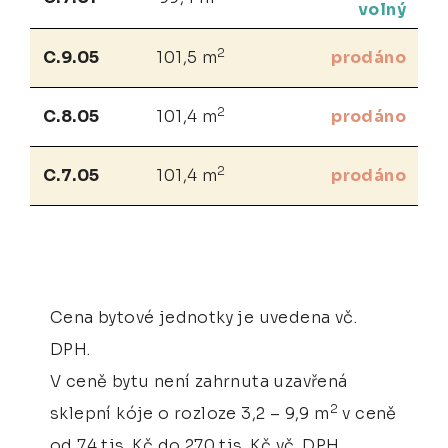
volný
2
C.9.05
101,5 m
prodáno
2
C.8.05
101,4 m
prodáno
2
C.7.05
101,4 m
prodáno
Cena bytové jednotky je uvedena vč.
DPH.
V ceně bytu není zahrnuta uzavřená
2
sklepní kóje o rozloze 3,2 – 9,9 m
v ceně
od 74 tis. Kč do 270 tis. Kč vč. DPH.