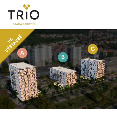
O PROJEKTU
Proč TRIO Radotín
FAQ sekce
Novinky
Postup koupě a financování
LOKALITA
CENÍK
Byty