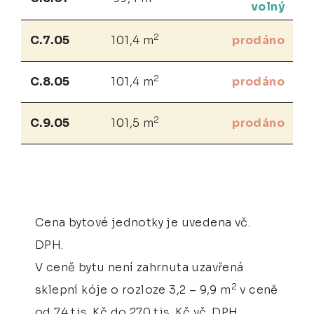
volný
2
C.7.05
101,4 m
prodáno
2
C.8.05
101,4 m
prodáno
2
C.9.05
101,5 m
prodáno
Cena bytové jednotky je uvedena vč.
DPH.
V ceně bytu není zahrnuta uzavřená
2
sklepní kóje o rozloze 3,2 – 9,9 m
v ceně
od 74 tis. Kč do 270 tis. Kč vč. DPH.