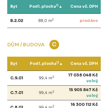
1)
Byt
Podl. plocha
Cena vč. DPH
2
B.2.02
88,0 m
prodáno
C
DŮM / BUDOVA
1)
Byt
Podl. plocha
Cena vč. DPH
17 038 048 Kč
2
C.9.01
99,4 m
volný
15 905 847 Kč
2
C.7.01
99,4 m
volný
16 300 112 Kč
2
C.8.01
99,4 m