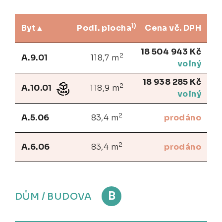
1)
Byt
Podl. plocha
Cena vč. DPH
18 504 943 Kč
2
A.9.01
118,7 m
volný
18 938 285 Kč
2
A.10.01
118,9 m
volný
2
A.5.06
83,4 m
prodáno
2
A.6.06
83,4 m
prodáno
B
DŮM / BUDOVA