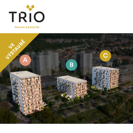
O PROJEKTU
Proč TRIO Radotín
FAQ sekce
Novinky
Postup koupě a financování
LOKALITA
CENÍK
Byty