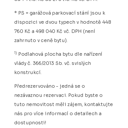
* PS = garážová parkovací stání jsou k
dispozici ve dvou typech v hodnotě 448
760 Kč a 498 040 Kč vč. DPH (není
zahrnuto v ceně bytu).
1)
Podlahová plocha bytu dle nařízení
vlády č. 366/2013 Sb. vč. svislých
konstrukcí.
Předrezervováno - jedná se o
nezávaznou rezervaci. Pokud byste o
tuto nemovitost měli zájem, kontaktujte
nás pro více informací o detailech a
dostupnosti!