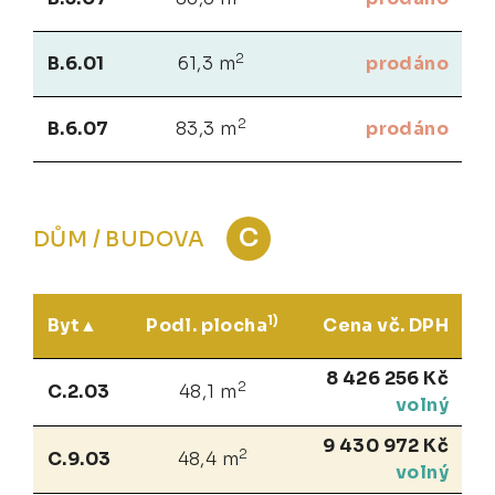
2
B.6.01
61,3 m
prodáno
2
B.6.07
83,3 m
prodáno
C
DŮM / BUDOVA
1)
Byt
Podl. plocha
Cena vč. DPH
8 426 256 Kč
2
C.2.03
48,1 m
volný
9 430 972 Kč
2
C.9.03
48,4 m
volný