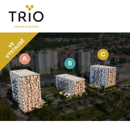
O PROJEKTU
Proč TRIO Radotín
FAQ sekce
Novinky
Postup koupě a financování
LOKALITA
CENÍK
Byty