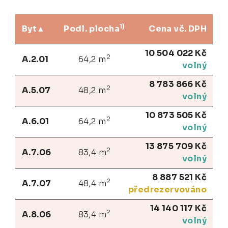
1)
Byt
Podl. plocha
Cena vč. DPH
10 504 022 Kč
2
A.2.01
64,2 m
volný
8 783 866 Kč
2
A.5.07
48,2 m
volný
10 873 505 Kč
2
A.6.01
64,2 m
volný
13 875 709 Kč
2
A.7.06
83,4 m
volný
8 887 521 Kč
2
A.7.07
48,4 m
předrezervováno
14 140 117 Kč
2
A.8.06
83,4 m
volný