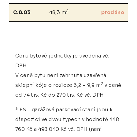
2
C.8.03
48,3 m
prodáno
Cena bytové jednotky je uvedena vč.
DPH.
V ceně bytu není zahrnuta uzavřená
2
sklepní kóje o rozloze 3,2 – 9,9 m
v ceně
od 74 tis. Kč do 270 tis. Kč vč. DPH.
* PS = garážová parkovací stání jsou k
dispozici ve dvou typech v hodnotě 448
760 Kč a 498 040 Kč vč. DPH (není