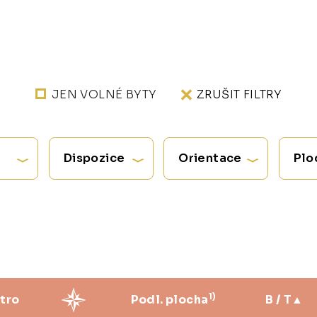
JEN VOLNÉ BYTY
ZRUŠIT FILTRY
Dispozice
Orientace
Plo
1)
tro
Podl. plocha
B / T