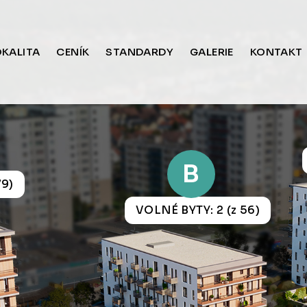
OKALITA
CENÍK
STANDARDY
GALERIE
KONTAKT
B
79)
VOLNÉ BYTY: 2 (z 56)