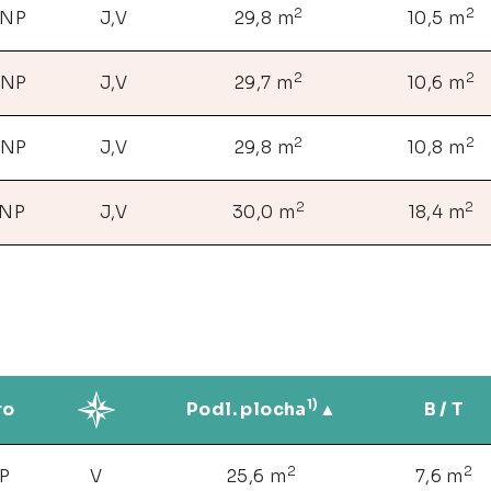
2
2
 NP
J,V
29,8 m
10,5 m
2
2
 NP
J,V
29,7 m
10,6 m
2
2
 NP
J,V
29,8 m
10,8 m
2
2
 NP
J,V
30,0 m
18,4 m
1)
ro
Podl. plocha
B / T
2
2
NP
V
25,6 m
7,6 m