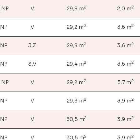
2
2
. NP
V
29,8 m
2,0 m
2
2
 NP
V
29,2 m
3,6 m
2
2
 NP
J,Z
29,9 m
3,6 m
2
2
 NP
S,V
29,4 m
3,6 m
2
2
. NP
V
29,2 m
3,7 m
2
2
 NP
V
29,3 m
3,9 m
2
2
 NP
V
30,5 m
3,9 m
2
2
 NP
V
30,5 m
3,9 m