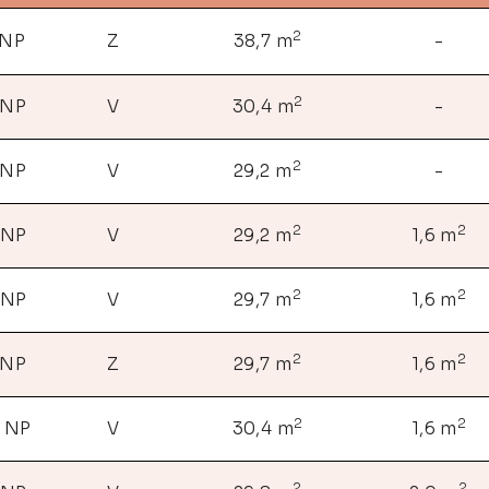
2
 NP
Z
38,7 m
-
2
 NP
V
30,4 m
-
2
 NP
V
29,2 m
-
2
2
 NP
V
29,2 m
1,6 m
2
2
 NP
V
29,7 m
1,6 m
2
2
 NP
Z
29,7 m
1,6 m
2
2
. NP
V
30,4 m
1,6 m
2
2