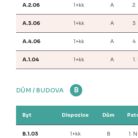
A.2.06
1+kk
A
2.
A.3.06
1+kk
A
3.
A.4.06
1+kk
A
4.
A.1.04
1+kk
A
1.
B
DŮM / BUDOVA
Byt
Dispozice
Dům
Pat
B.1.03
1+kk
B
1. 