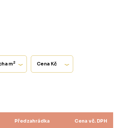
2
cha m
Cena Kč
Předzahrádka
Cena vč. DPH