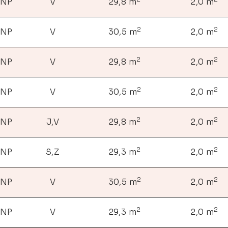
 NP
V
29,8 m
2,0 m
2
2
 NP
V
30,5 m
2,0 m
2
2
 NP
V
29,8 m
2,0 m
2
2
 NP
V
30,5 m
2,0 m
2
2
 NP
J,V
29,8 m
2,0 m
2
2
 NP
S,Z
29,3 m
2,0 m
2
2
 NP
V
30,5 m
2,0 m
2
2
 NP
V
29,3 m
2,0 m