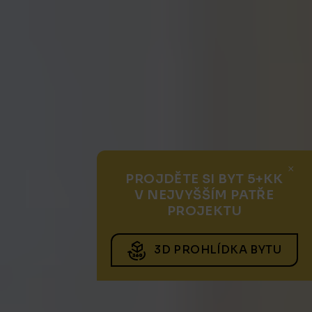
×
PROJDĚTE SI BYT 5+KK
V NEJVYŠŠÍM PATŘE
PROJEKTU
3D PROHLÍDKA BYTU