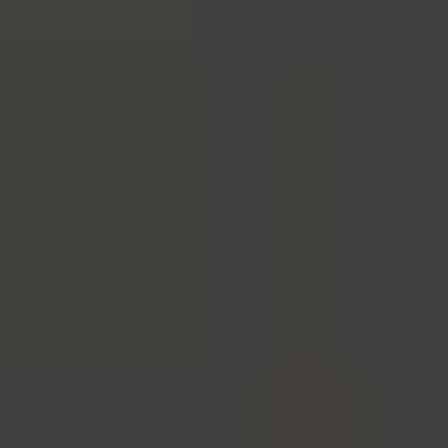
Komerční jednotky
STANDARDY
GALERIE
KONTAKT