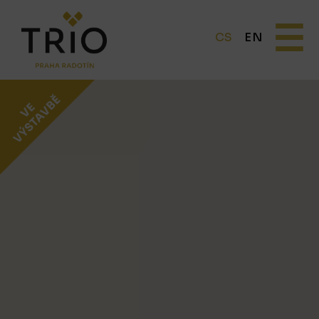
☰
CS
EN
O PROJEKTU
Proč TRIO Radotín
FAQ sekce
Novinky
Postup koupě a financování
LOKALITA
CENÍK
Byty